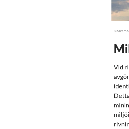
6 novembe
Mi
Vid r
avgör
ident
Detta
minim
miljö
rivni