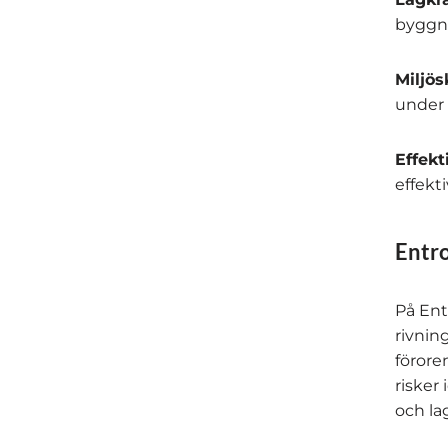
byggna
Miljös
under 
Effekt
effekt
Entro
På Ent
rivning
förore
risker
och lag