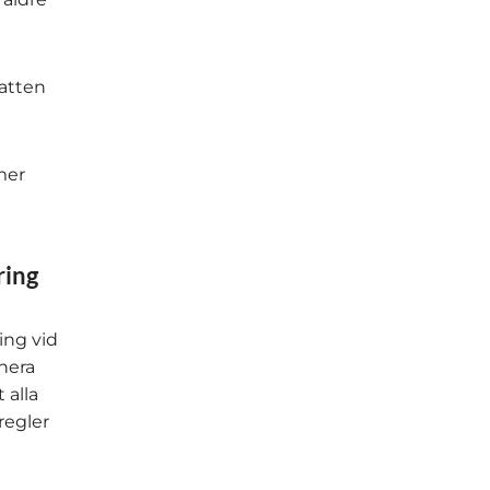
vatten
mer
ring
ing vid
anera
 alla
regler