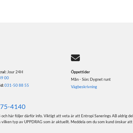

ral:
Jour 24H
Öppettider
39 00
Mån - Sön: Dygnet runt
d:
031-50 88 55
Vägbeskrivning
75-4140
 följer därför info. Viktigt att veta är att Entropi Sanerings AB aldrig delar 
på vilken typ av UPPDRAG som är aktuellt. Meddela om du som kund önskar att d