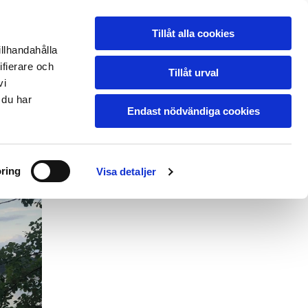
Tillåt alla cookies
OM OSS
AKTUELLT
BILDARKIV
KONTAKT
illhandahålla
ifierare och
Tillåt urval
vi
 du har
Endast nödvändiga cookies
ring
Visa detaljer