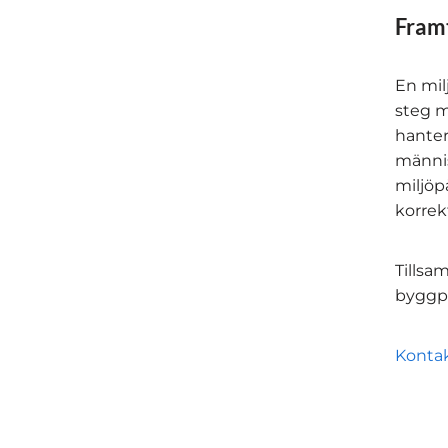
Framt
En milj
steg m
hanter
männis
miljöp
korrekt
Tillsa
byggpro
Konta