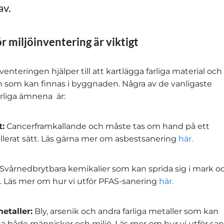
av.
r miljöinventering är viktigt
venteringen hjälper till att kartlägga farliga material och
som kan finnas i byggnaden. Några av de vanligaste
arliga ämnena är:
:
Cancerframkallande och måste tas om hand på ett
llerat sätt. Läs gärna mer om asbestsanering
här.
Svårnedbrytbara kemikalier som kan sprida sig i mark o
. Läs mer om hur vi utför PFAS-sanering
här.
etaller:
Bly, arsenik och andra farliga metaller som kan
a både människor och miljö. Läs mer om hur vi utför sa