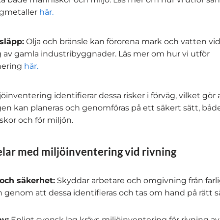
gmetaller
här.
släpp:
Olja och bränsle kan förorena mark och vatten vi
g av gamla industribyggnader. Läs mer om hur vi utför
nering
här.
öinventering identifierar dessa risker i förväg, vilket gör 
gen kan planeras och genomföras på ett säkert sätt, både
kor och för miljön.
lar med miljöinventering vid rivning
och säkerhet:
Skyddar arbetare och omgivning från farl
genom att dessa identifieras och tas om hand på rätt sä
v:
Enligt svensk lag krävs miljöinventering för rivning
av