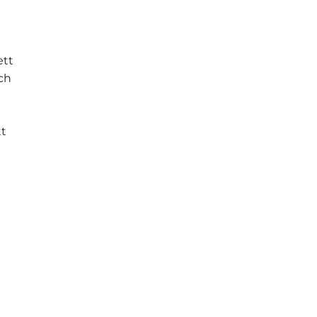
ett
ch
tt