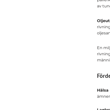
av tun
Oljeut
rivnin
oljesa
En milj
rivnin
männis
Förde
Hälsa 
ämnen 
Lagkra