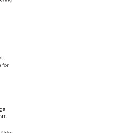
d
att
 för
iga
tt.
 äldre