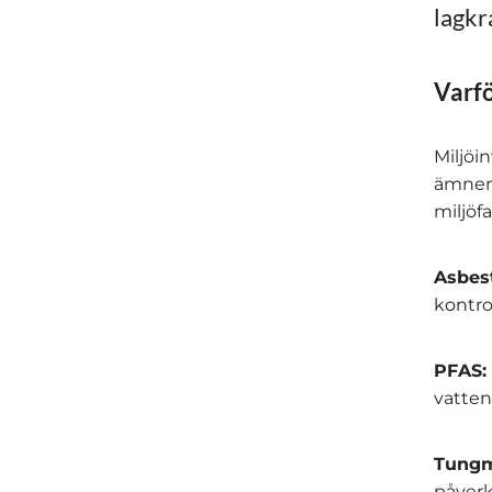
lagkr
Varfö
Miljöin
ämnen 
miljöf
Asbest
kontro
PFAS:
vatten
Tungm
påverk